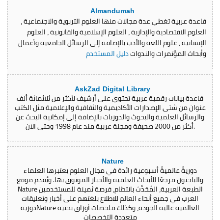
Almandumah
قاعدة عربية تغطي عدة مجالات منها العلوم التربوية والاجتماعية ،
العلوم الاقتصادية والإدارية ، العلوم الإسلامية والقانونية ، العلوم
الإنسانية ، علوم اللغة والأدب بالإضافة إلى الرسائل الجامعية وأعمال
وأبحاث المؤتمرات والندوات
دليل المستخدم
AskZad Digital Library
قاعدة بيانات رقمية عربية تحتوي على أرشيف لأكثر من ثلاثمائة ألف
عنوان من شتى الإصدارات الأكاديمية والثقافية والإعلامية مثل الكتب
والرسائل العلمية والبحوث والدوريات بالإضافة إلى إمكانية البحث عن
أكثر من 2000 صحيفة ومجلة عربية منذ عام 1998 وحتى الآن.
Nature
دوريةً عالميةً أسبوعية رائدة في مجال العلوم يعتبرها العلماء
والباحثون مرجعًا للأبحاث العلمية والأخبار الموثوق بها. ويُقدم موقع
Nature الطبعة العربية، المُحَدَّث بانتظام، فرصة ثمينة للمستخدمين
العرب في جميع أنحاء العالم للاطلاع بلغتهم على أخبار وتعليقات
دوريةNature العالمية عالية الجودة، وكذلك ملخصات أوراق بحثية
متعددة التخصصات