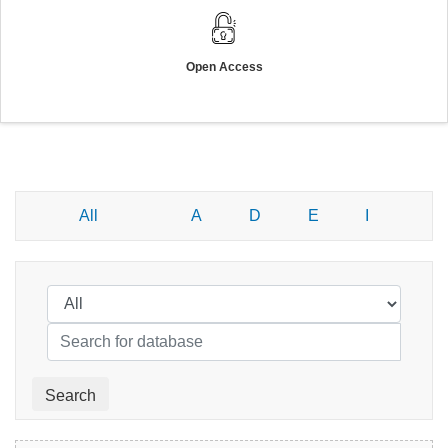
Open Access
All
A
D
E
I
Database Subject Filter
DATABASES