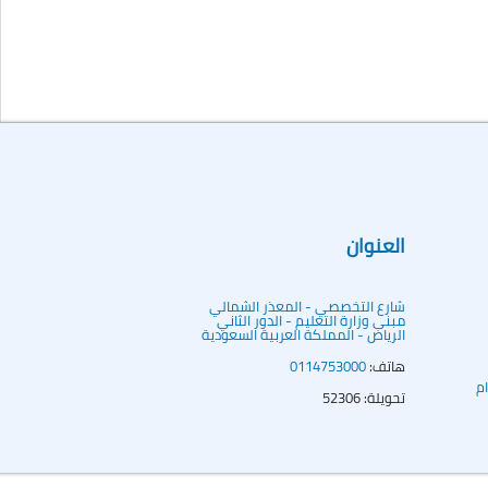
العنوان
شارع التخصصي - المعذر الشمالي
مبنى وزارة التعليم - الدور الثاني
الرياض - المملكة العربية السعودية
هاتف:
0114753000
م
تحويلة: 52306